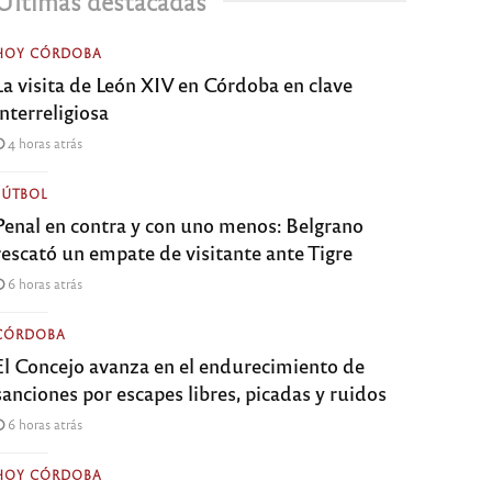
Últimas destacadas
HOY CÓRDOBA
La visita de León XIV en Córdoba en clave
interreligiosa
4 horas atrás
FÚTBOL
Penal en contra y con uno menos: Belgrano
rescató un empate de visitante ante Tigre
6 horas atrás
CÓRDOBA
El Concejo avanza en el endurecimiento de
sanciones por escapes libres, picadas y ruidos
6 horas atrás
HOY CÓRDOBA