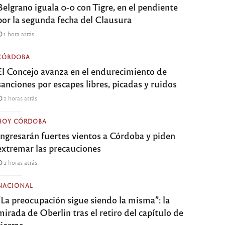
Belgrano iguala 0-0 con Tigre, en el pendiente
por la segunda fecha del Clausura
1 hora atrás
CÓRDOBA
El Concejo avanza en el endurecimiento de
sanciones por escapes libres, picadas y ruidos
2 horas atrás
HOY CÓRDOBA
Ingresarán fuertes vientos a Córdoba y piden
extremar las precauciones
2 horas atrás
NACIONAL
“La preocupación sigue siendo la misma”: la
mirada de Oberlin tras el retiro del capítulo de
tierras