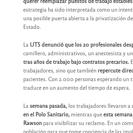
querer reemplazar puestos de trabajo estables 
estrategia ha sido interpretada como un intent
una posible puerta abierta a la privatización d
Estado.
La
UTS
denunció que los 20 profesionales des
camillero, administrativos, un anestesista y un
tras años de trabajo bajo contratos precarios.
E
trabajadores, sino que también
repercute direc
pacientes. Con 2.000 personas esperando un tur
traduce en un aumento del tiempo de espera.
La
semana pasada,
los trabajadores llevaron a
en el Polo Sanitario,
mientras que
esta semana
Rawson
para visibilizar su reclamo. En un com
población para que tome conciencia de las impl