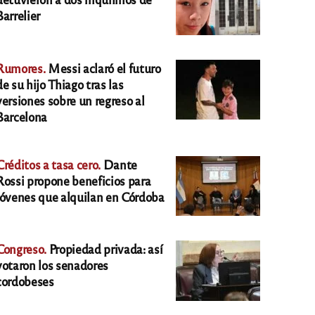
Barrelier
Rumores.
Messi aclaró el futuro
de su hijo Thiago tras las
versiones sobre un regreso al
Barcelona
Créditos a tasa cero.
Dante
Rossi propone beneficios para
jóvenes que alquilan en Córdoba
Congreso.
Propiedad privada: así
votaron los senadores
cordobeses