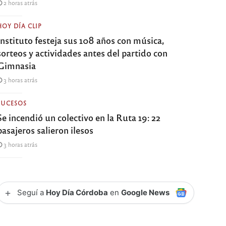
2 horas atrás
HOY DÍA CLIP
Instituto festeja sus 108 años con música,
sorteos y actividades antes del partido con
Gimnasia
3 horas atrás
SUCESOS
Se incendió un colectivo en la Ruta 19: 22
pasajeros salieron ilesos
3 horas atrás
+
Seguí a
Hoy Día Córdoba
en
Google News