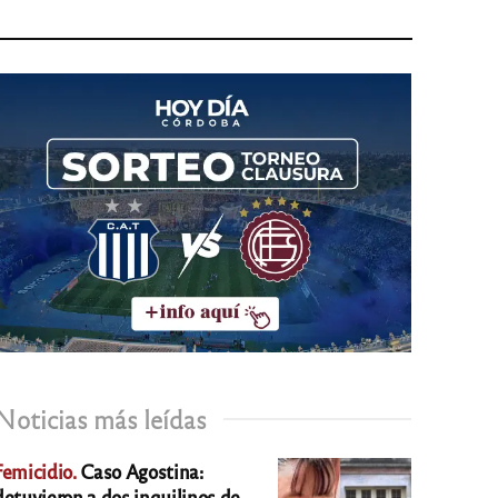
Noticias más leídas
Femicidio.
Caso Agostina:
detuvieron a dos inquilinos de