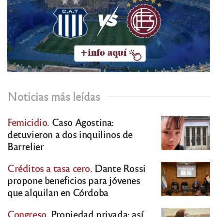
Noticias más leídas
Femicidio.
Caso Agostina:
detuvieron a dos inquilinos de
Barrelier
Créditos a tasa cero.
Dante Rossi
propone beneficios para jóvenes
que alquilan en Córdoba
Congreso.
Propiedad privada: así