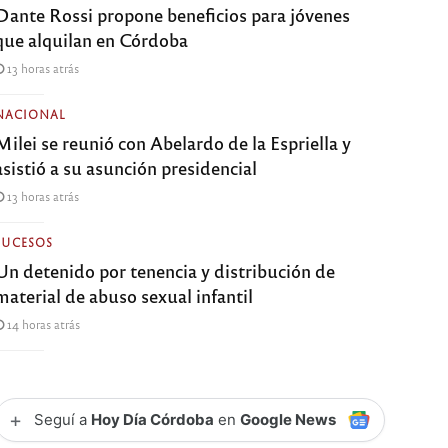
Dante Rossi propone beneficios para jóvenes
que alquilan en Córdoba
13 horas atrás
NACIONAL
Milei se reunió con Abelardo de la Espriella y
asistió a su asunción presidencial
13 horas atrás
SUCESOS
Un detenido por tenencia y distribución de
material de abuso sexual infantil
14 horas atrás
+
Seguí a
Hoy Día Córdoba
en
Google News