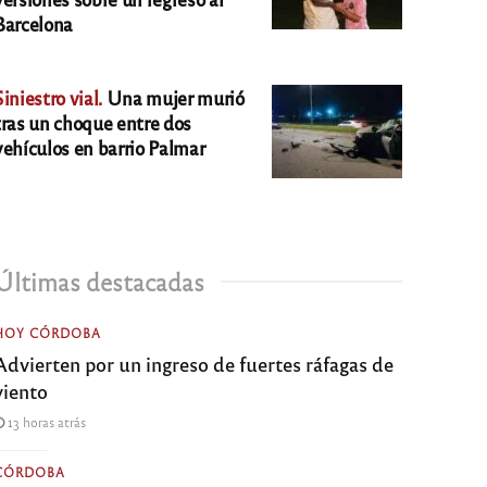
Barcelona
Siniestro vial.
Una mujer murió
tras un choque entre dos
vehículos en barrio Palmar
Últimas destacadas
HOY CÓRDOBA
Advierten por un ingreso de fuertes ráfagas de
viento
13 horas atrás
CÓRDOBA