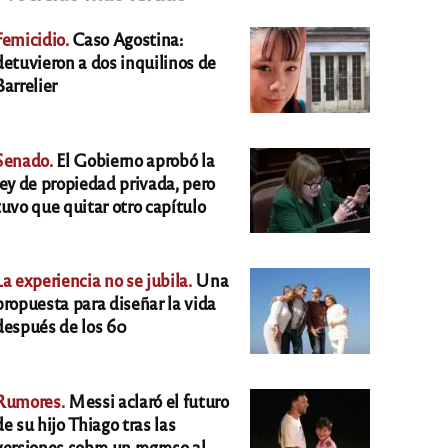
Femicidio.
Caso Agostina:
detuvieron a dos inquilinos de
Barrelier
Senado.
El Gobierno aprobó la
ley de propiedad privada, pero
tuvo que quitar otro capítulo
La experiencia no se jubila.
Una
propuesta para diseñar la vida
después de los 60
Rumores.
Messi aclaró el futuro
de su hijo Thiago tras las
versiones sobre un regreso al