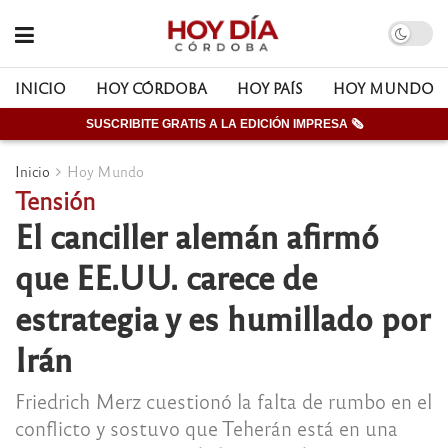
INICIO
HOY CÓRDOBA
HOY PAÍS
HOY MUNDO
SUSCRIBITE GRATIS A LA EDICIÓN IMPRESA 🗞
Inicio
Hoy Mundo
Tensión
El canciller alemán afirmó
que EE.UU. carece de
estrategia y es humillado por
Irán
Friedrich Merz cuestionó la falta de rumbo en el
conflicto y sostuvo que Teherán está en una