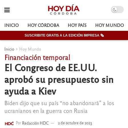
INICIO
HOY CÓRDOBA
HOY PAÍS
HOY MUNDO
SUSCRIBITE GRATIS A LA EDICIÓN IMPRESA 🗞
Inicio
Hoy Mundo
Financiación temporal
El Congreso de EE.UU.
aprobó su presupuesto sin
ayuda a Kiev
Biden dijo que su país “no abandonará” a los
ucranianos en la guerra con Rusia
Por
Redacción HDC
2 de octubre de 2023