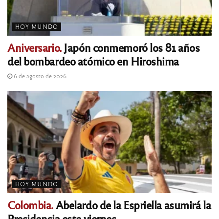
HOY MUNDO
Aniversario.
Japón conmemoró los 81 años
del bombardeo atómico en Hiroshima
6 de agosto de 2026
HOY MUNDO
Colombia.
Abelardo de la Espriella asumirá la
Presidencia este viernes