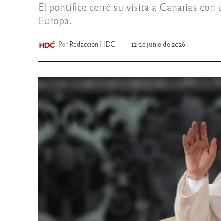
El pontífice cerró su visita a Canarias con
Europa.
Por
Redacción HDC
12 de junio de 2026