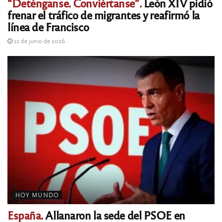
“Deténganse. Conviértanse”.
León XIV pidió
frenar el tráfico de migrantes y reafirmó la
línea de Francisco
12 de junio de 2026
HOY MUNDO
España.
Allanaron la sede del PSOE en