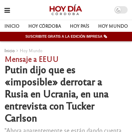
INICIO
HOY CÓRDOBA
HOY PAÍS
HOY MUNDO
SUSCRIBITE GRATIS A LA EDICIÓN IMPRESA 🗞
Inicio
Hoy Mundo
Mensaje a EEUU
Putin dijo que es
«imposible» derrotar a
Rusia en Ucrania, en una
entrevista con Tucker
Carlson
"Ahora aparentemente se están dando cuenta