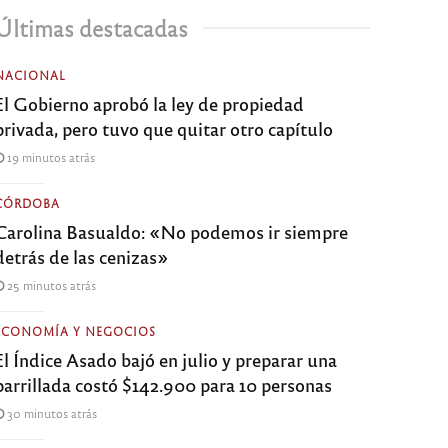
Últimas destacadas
NACIONAL
El Gobierno aprobó la ley de propiedad
privada, pero tuvo que quitar otro capítulo
19 minutos atrás
CÓRDOBA
Carolina Basualdo: «No podemos ir siempre
detrás de las cenizas»
25 minutos atrás
ECONOMÍA Y NEGOCIOS
El Índice Asado bajó en julio y preparar una
parrillada costó $142.900 para 10 personas
30 minutos atrás