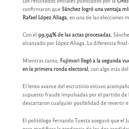
Los resultados oficiales publicados por la
Ofici
confirmaron que
Sánchez logró una ventaja mín
Rafael López Aliaga
, en una de las elecciones 
Con el
99,94% de las actas procesadas
, Sánch
alcanzado por López Aliaga. La diferencia fina
Mientras tanto,
Fujimori llegó a la segunda v
en la primera ronda electoral
, con algo más de
El lento avance del escrutinio estuvo acompañ
supuesto fraude impulsadas por el partido de L
descartaron cualquier posibilidad de revertir e
El politólogo
Fernando Tuesta
aseguró que el J
para modificar la tendencia de los dos candidat