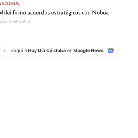
NACIONAL
Milei firmó acuerdos estratégicos con Noboa
50 minutos atrás
+
Seguí a
Hoy Día Córdoba
en
Google News