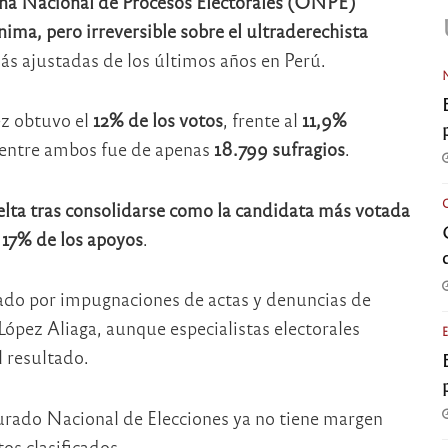
na Nacional de Procesos Electorales (ONPE)
ima, pero irreversible sobre el ultraderechista
más ajustadas de los últimos años en Perú.
ez obtuvo el
12% de los votos
, frente al
11,9%
l entre ambos fue de apenas
18.799 sufragios
.
uelta tras consolidarse como la candidata más votada
l
17% de los apoyos
.
ado por impugnaciones de actas y denuncias de
ópez Aliaga, aunque especialistas electorales
l resultado.
urado Nacional de Elecciones ya no tiene margen
os clasificados.