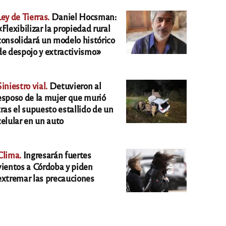
Ley de Tierras.
Daniel Hocsman:
«Flexibilizar la propiedad rural
consolidará un modelo histórico
de despojo y extractivismo»
Siniestro vial.
Detuvieron al
esposo de la mujer que murió
tras el supuesto estallido de un
celular en un auto
Clima.
Ingresarán fuertes
vientos a Córdoba y piden
extremar las precauciones