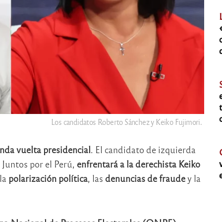
Los candidatos Roberto Sánchez y Keiko Fujimori.
unda vuelta presidencial
. El candidato de izquierda
n Juntos por el Perú,
enfrentará a la derechista
Keiko
la
polarización política
, las
denuncias de fraude
y la