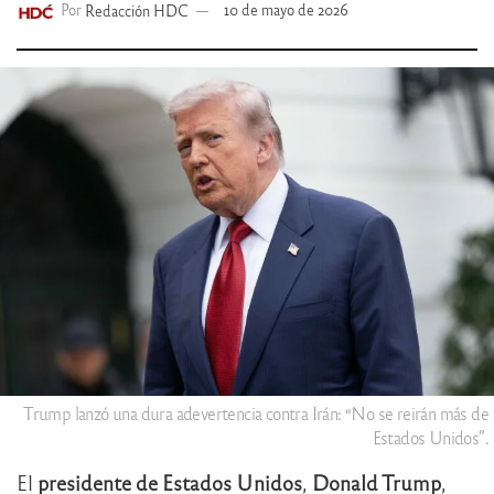
Por
Redacción HDC
10 de mayo de 2026
Trump lanzó una dura adevertencia contra Irán: “No se reirán más de
Estados Unidos”.
El
presidente de Estados Unidos
,
Donald Trump
,