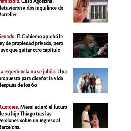
Femicidio.
Caso Agostina:
detuvieron a dos inquilinos de
Barrelier
Senado.
El Gobierno aprobó la
ley de propiedad privada, pero
tuvo que quitar otro capítulo
La experiencia no se jubila.
Una
propuesta para diseñar la vida
después de los 60
Rumores.
Messi aclaró el futuro
de su hijo Thiago tras las
versiones sobre un regreso al
Barcelona