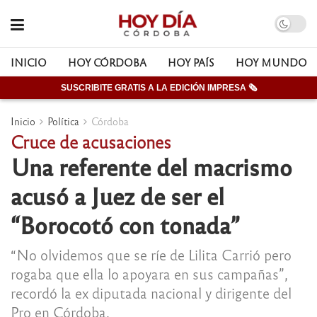
INICIO
HOY CÓRDOBA
HOY PAÍS
HOY MUNDO
SUSCRIBITE GRATIS A LA EDICIÓN IMPRESA 🗞
Inicio
Política
Córdoba
Cruce de acusaciones
Una referente del macrismo
acusó a Juez de ser el
“Borocotó con tonada”
“No olvidemos que se ríe de Lilita Carrió pero
rogaba que ella lo apoyara en sus campañas”,
recordó la ex diputada nacional y dirigente del
Pro en Córdoba.