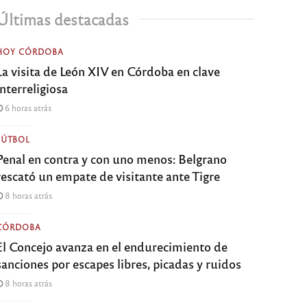
Últimas destacadas
HOY CÓRDOBA
La visita de León XIV en Córdoba en clave
interreligiosa
6 horas atrás
FÚTBOL
Penal en contra y con uno menos: Belgrano
rescató un empate de visitante ante Tigre
8 horas atrás
CÓRDOBA
El Concejo avanza en el endurecimiento de
sanciones por escapes libres, picadas y ruidos
8 horas atrás