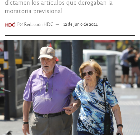
dictamen los artículos que derogaban la
moratoria previsional
Por
Redacción HDC
12 de junio de 2024