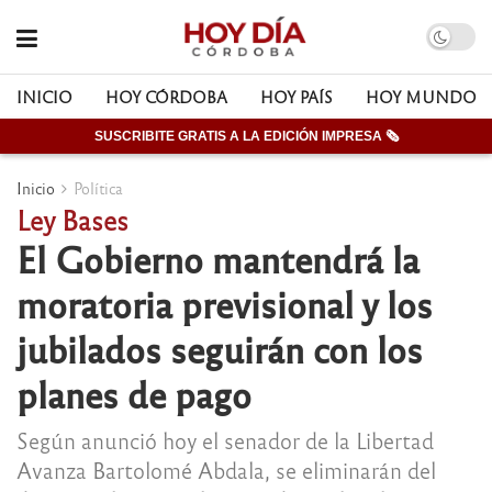
INICIO
HOY CÓRDOBA
HOY PAÍS
HOY MUNDO
SUSCRIBITE GRATIS A LA EDICIÓN IMPRESA 🗞
Inicio
Política
Ley Bases
El Gobierno mantendrá la
moratoria previsional y los
jubilados seguirán con los
planes de pago
Según anunció hoy el senador de la Libertad
Avanza Bartolomé Abdala, se eliminarán del