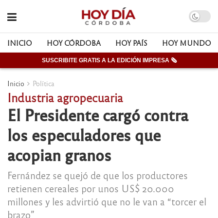
INICIO
HOY CÓRDOBA
HOY PAÍS
HOY MUNDO
SUSCRIBITE GRATIS A LA EDICIÓN IMPRESA 🗞
Inicio
Política
Industria agropecuaria
El Presidente cargó contra
los especuladores que
acopian granos
Fernández se quejó de que los productores
retienen cereales por unos US$ 20.000
millones y les advirtió que no le van a “torcer el
brazo”