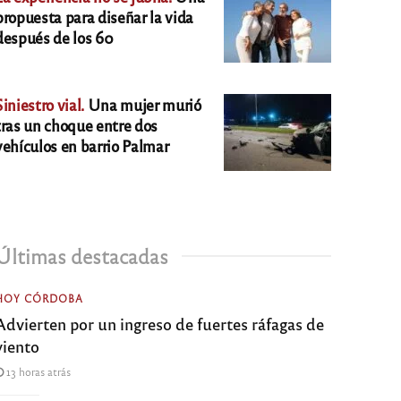
propuesta para diseñar la vida
después de los 60
Siniestro vial.
Una mujer murió
tras un choque entre dos
vehículos en barrio Palmar
Últimas destacadas
HOY CÓRDOBA
Advierten por un ingreso de fuertes ráfagas de
viento
13 horas atrás