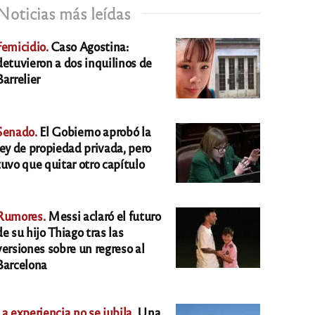
Noticias más leídas
Femicidio.
Caso Agostina:
detuvieron a dos inquilinos de
Barrelier
Senado.
El Gobierno aprobó la
ley de propiedad privada, pero
tuvo que quitar otro capítulo
Rumores.
Messi aclaró el futuro
de su hijo Thiago tras las
versiones sobre un regreso al
Barcelona
La experiencia no se jubila.
Una