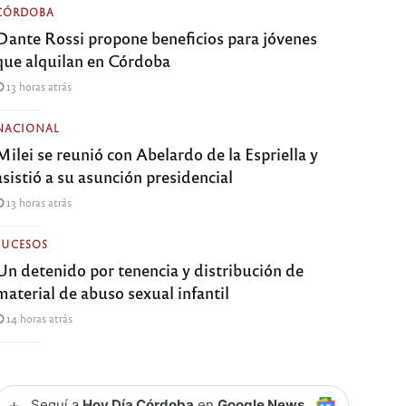
CÓRDOBA
Dante Rossi propone beneficios para jóvenes
que alquilan en Córdoba
13 horas atrás
NACIONAL
Milei se reunió con Abelardo de la Espriella y
asistió a su asunción presidencial
13 horas atrás
SUCESOS
Un detenido por tenencia y distribución de
material de abuso sexual infantil
14 horas atrás
+
Seguí a
Hoy Día Córdoba
en
Google News