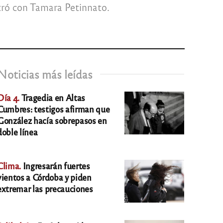
iltró con Tamara Petinnato.
Noticias más leídas
Día 4.
Tragedia en Altas
Cumbres: testigos afirman que
González hacía sobrepasos en
doble línea
Clima.
Ingresarán fuertes
vientos a Córdoba y piden
extremar las precauciones