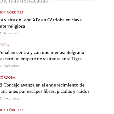
Últimas destacadas
HOY CÓRDOBA
La visita de León XIV en Córdoba en clave
interreligiosa
2 horas atrás
FÚTBOL
Penal en contra y con uno menos: Belgrano
rescató un empate de visitante ante Tigre
4 horas atrás
CÓRDOBA
El Concejo avanza en el endurecimiento de
sanciones por escapes libres, picadas y ruidos
5 horas atrás
HOY CÓRDOBA