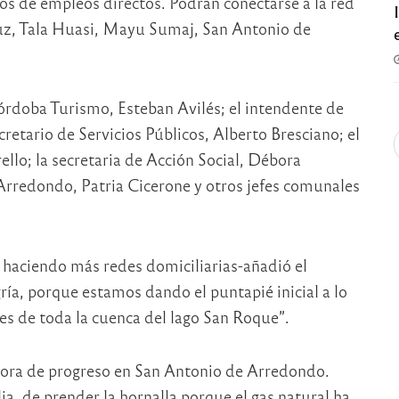
tos de empleos directos. Podrán conectarse a la red
Cruz, Tala Huasi, Mayu Sumaj, San Antonio de
Córdoba Turismo, Esteban Avilés; el intendente de
retario de Servicios Públicos, Alberto Bresciano; el
llo; la secretaria de Acción Social, Débora
Arredondo, Patria Cicerone y otros jefes comunales
haciendo más redes domiciliarias-añadió el
ía, porque estamos dando el puntapié inicial a lo
les de toda la cuenca del lago San Roque”.
adora de progreso en San Antonio de Arredondo.
ia, de prender la hornalla porque el gas natural ha