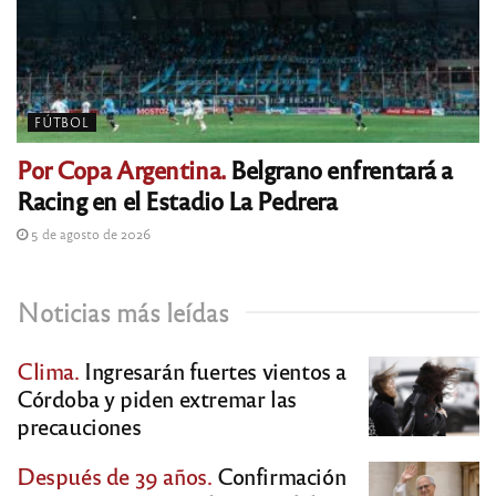
FÚTBOL
Por Copa Argentina.
Belgrano enfrentará a
Racing en el Estadio La Pedrera
5 de agosto de 2026
Noticias más leídas
Clima.
Ingresarán fuertes vientos a
Córdoba y piden extremar las
precauciones
Después de 39 años.
Confirmación