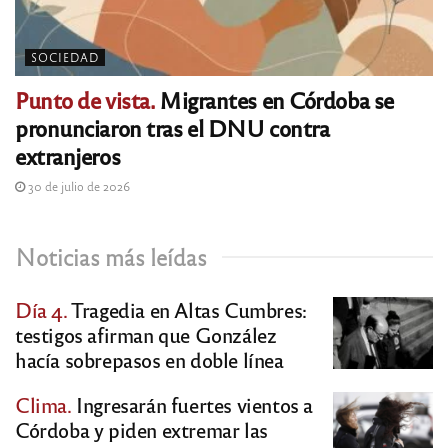
SOCIEDAD
Punto de vista.
Migrantes en Córdoba se
pronunciaron tras el DNU contra
extranjeros
30 de julio de 2026
Noticias más leídas
Día 4.
Tragedia en Altas Cumbres:
testigos afirman que González
hacía sobrepasos en doble línea
Clima.
Ingresarán fuertes vientos a
Córdoba y piden extremar las