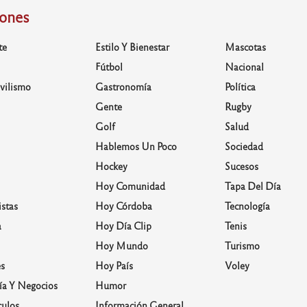
iones
te
Estilo Y Bienestar
Mascotas
Fútbol
Nacional
vilismo
Gastronomía
Política
Gente
Rugby
Golf
Salud
Hablemos Un Poco
Sociedad
Hockey
Sucesos
Hoy Comunidad
Tapa Del Día
stas
Hoy Córdoba
Tecnología
a
Hoy Día Clip
Tenis
Hoy Mundo
Turismo
s
Hoy País
Voley
a Y Negocios
Humor
culos
Información General