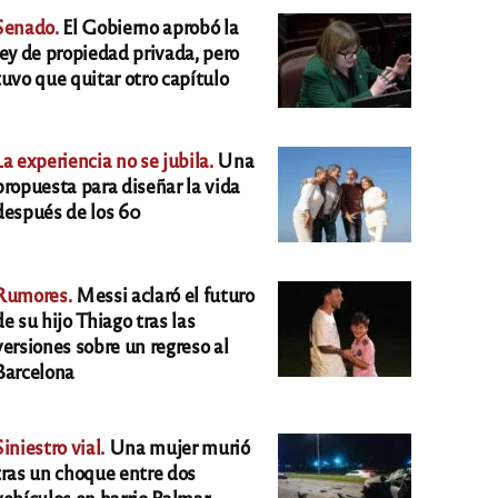
Senado.
El Gobierno aprobó la
ley de propiedad privada, pero
tuvo que quitar otro capítulo
La experiencia no se jubila.
Una
propuesta para diseñar la vida
después de los 60
Rumores.
Messi aclaró el futuro
de su hijo Thiago tras las
versiones sobre un regreso al
Barcelona
Siniestro vial.
Una mujer murió
tras un choque entre dos
vehículos en barrio Palmar