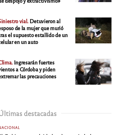
de despojo y extractivismo»
Siniestro vial.
Detuvieron al
esposo de la mujer que murió
tras el supuesto estallido de un
celular en un auto
Clima.
Ingresarán fuertes
vientos a Córdoba y piden
extremar las precauciones
Últimas destacadas
NACIONAL