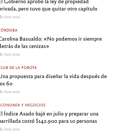
El Gobierno aprobó la ley de propiedad
privada, pero tuvo que quitar otro capítulo
1 hora atrás
CÓRDOBA
Carolina Basualdo: «No podemos ir siempre
detrás de las cenizas»
1 hora atrás
CLUB DE LA POROTA
Una propuesta para diseñar la vida después de
los 60
1 hora atrás
ECONOMÍA Y NEGOCIOS
El Índice Asado bajó en julio y preparar una
parrillada costó $142.900 para 10 personas
1 hora atrás