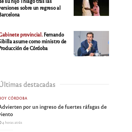
de su hijo Thiago tras las
versiones sobre un regreso al
Barcelona
Gabinete provincial.
Fernando
Sibilla asume como ministro de
Producción de Córdoba
Últimas destacadas
HOY CÓRDOBA
Advierten por un ingreso de fuertes ráfagas de
viento
4 horas atrás