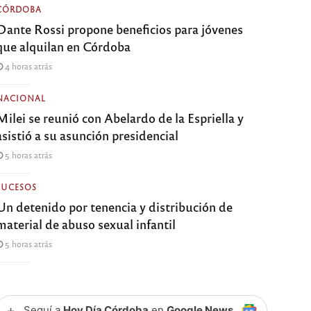
CÓRDOBA
Dante Rossi propone beneficios para jóvenes
que alquilan en Córdoba
4 horas atrás
NACIONAL
Milei se reunió con Abelardo de la Espriella y
asistió a su asunción presidencial
5 horas atrás
SUCESOS
Un detenido por tenencia y distribución de
material de abuso sexual infantil
5 horas atrás
+
Seguí a
Hoy Día Córdoba
en
Google News