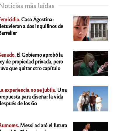
Noticias más leídas
Femicidio.
Caso Agostina:
detuvieron a dos inquilinos de
Barrelier
Senado.
El Gobierno aprobó la
ley de propiedad privada, pero
tuvo que quitar otro capítulo
La experiencia no se jubila.
Una
propuesta para diseñar la vida
después de los 60
Rumores.
Messi aclaró el futuro