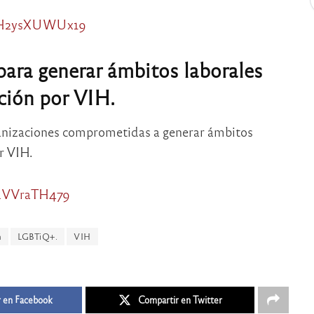
t1H2ysXUWUx19
para generar ámbitos laborales
ación por VIH.
anizaciones comprometidas a generar ámbitos
r VIH.
DyuVVraTH479
n
LGBTiQ+.
VIH
 en Facebook
Compartir en Twitter