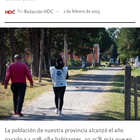
Por
Redacción HDC
2 de febrero de 2023
La población de nuestra provincia alcanzó el año
pasado a 3.978.984 habitantes, 20,25% más que en