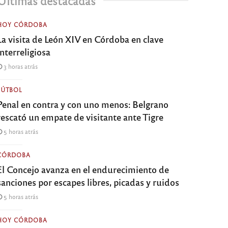
Últimas destacadas
HOY CÓRDOBA
La visita de León XIV en Córdoba en clave
interreligiosa
3 horas atrás
FÚTBOL
Penal en contra y con uno menos: Belgrano
rescató un empate de visitante ante Tigre
5 horas atrás
CÓRDOBA
El Concejo avanza en el endurecimiento de
sanciones por escapes libres, picadas y ruidos
5 horas atrás
HOY CÓRDOBA