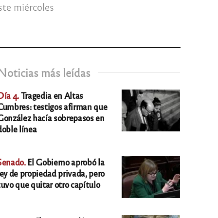
ste miércoles
Noticias más leídas
Día 4.
Tragedia en Altas
Cumbres: testigos afirman que
González hacía sobrepasos en
doble línea
Senado.
El Gobierno aprobó la
ley de propiedad privada, pero
tuvo que quitar otro capítulo