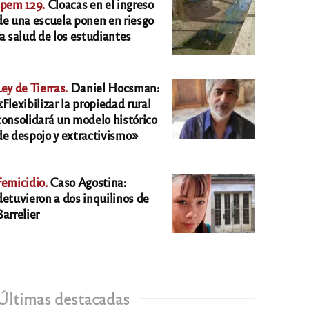
Ipem 129.
Cloacas en el ingreso
de una escuela ponen en riesgo
la salud de los estudiantes
Ley de Tierras.
Daniel Hocsman:
«Flexibilizar la propiedad rural
consolidará un modelo histórico
de despojo y extractivismo»
Femicidio.
Caso Agostina:
detuvieron a dos inquilinos de
Barrelier
Últimas destacadas