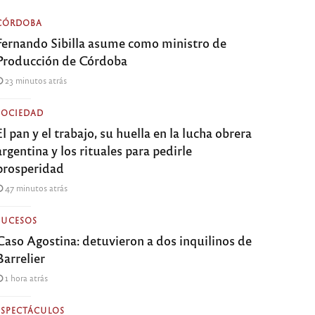
CÓRDOBA
Fernando Sibilla asume como ministro de
Producción de Córdoba
23 minutos atrás
SOCIEDAD
El pan y el trabajo, su huella en la lucha obrera
argentina y los rituales para pedirle
prosperidad
47 minutos atrás
SUCESOS
Caso Agostina: detuvieron a dos inquilinos de
Barrelier
1 hora atrás
ESPECTÁCULOS