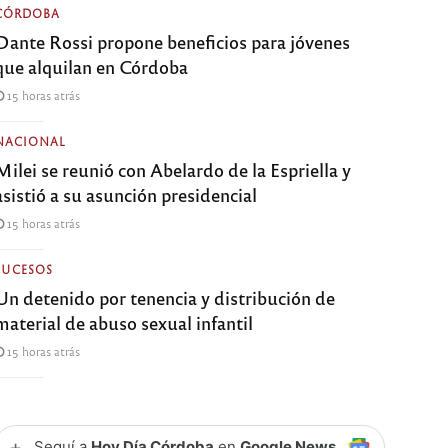
CÓRDOBA
Dante Rossi propone beneficios para jóvenes
que alquilan en Córdoba
15 horas atrás
NACIONAL
Milei se reunió con Abelardo de la Espriella y
asistió a su asunción presidencial
15 horas atrás
SUCESOS
Un detenido por tenencia y distribución de
material de abuso sexual infantil
15 horas atrás
+
Seguí a
Hoy Día Córdoba
en
Google News