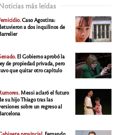
Noticias más leídas
Femicidio.
Caso Agostina:
detuvieron a dos inquilinos de
Barrelier
Senado.
El Gobierno aprobó la
ley de propiedad privada, pero
tuvo que quitar otro capítulo
Rumores.
Messi aclaró el futuro
de su hijo Thiago tras las
versiones sobre un regreso al
Barcelona
Gabinete provincial.
Fernando