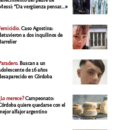
Messi: “Da vergüenza pensar…»
Femicidio.
Caso Agostina:
detuvieron a dos inquilinos de
Barrelier
Paradero.
Buscan a un
adolescente de 16 años
desaparecido en Córdoba
¿Lo merece?
Campeonato:
Córdoba quiere quedarse con el
mejor alfajor argentino