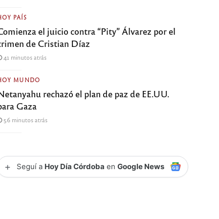
HOY PAÍS
Comienza el juicio contra “Pity” Álvarez por el
crimen de Cristian Díaz
41 minutos atrás
HOY MUNDO
Netanyahu rechazó el plan de paz de EE.UU.
para Gaza
56 minutos atrás
+
Seguí a
Hoy Día Córdoba
en
Google News