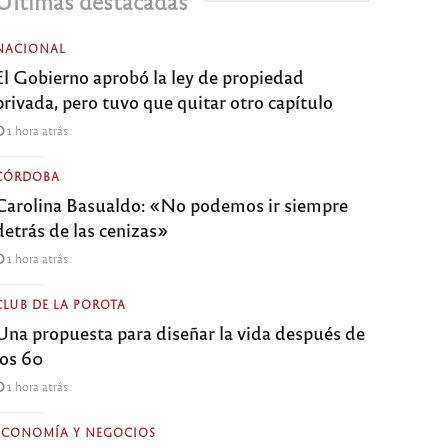
Últimas destacadas
NACIONAL
El Gobierno aprobó la ley de propiedad
privada, pero tuvo que quitar otro capítulo
1 hora atrás
CÓRDOBA
Carolina Basualdo: «No podemos ir siempre
detrás de las cenizas»
1 hora atrás
CLUB DE LA POROTA
Una propuesta para diseñar la vida después de
los 60
1 hora atrás
ECONOMÍA Y NEGOCIOS