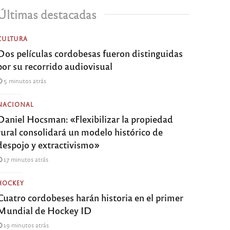
Últimas destacadas
CULTURA
Dos películas cordobesas fueron distinguidas
por su recorrido audiovisual
5 minutos atrás
NACIONAL
Daniel Hocsman: «Flexibilizar la propiedad
rural consolidará un modelo histórico de
despojo y extractivismo»
17 minutos atrás
HOCKEY
Cuatro cordobeses harán historia en el primer
Mundial de Hockey ID
19 minutos atrás