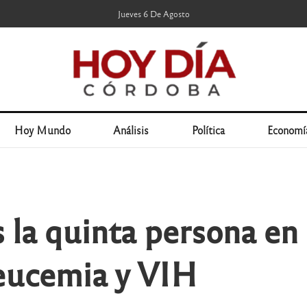
Jueves 6 De Agosto
Hoy Mundo
Análisis
Política
Economí
s la quinta persona e
leucemia y VIH