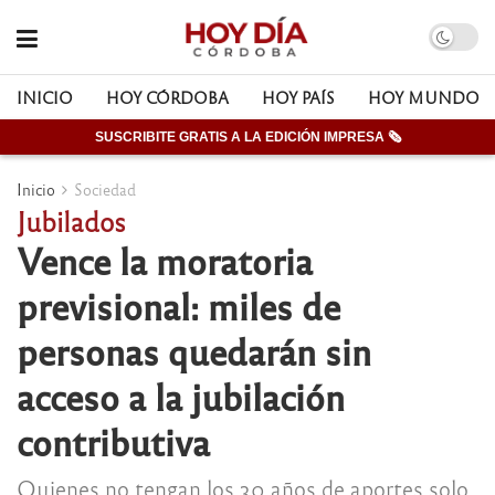
INICIO
HOY CÓRDOBA
HOY PAÍS
HOY MUNDO
SUSCRIBITE GRATIS A LA EDICIÓN IMPRESA 🗞
Inicio
Sociedad
Jubilados
Vence la moratoria
previsional: miles de
personas quedarán sin
acceso a la jubilación
contributiva
Quienes no tengan los 30 años de aportes solo