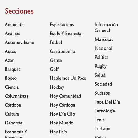
Secciones
Ambiente
Espectáculos
Información
General
Análisis
Estilo Y Bienestar
Mascotas
Automovilismo
Fútbol
Nacional
Autos
Gastronomía
Política
Azar
Gente
Rugby
Basquet
Golf
Salud
Boxeo
Hablemos Un Poco
Sociedad
Ciencia
Hockey
Sucesos
Columnistas
Hoy Comunidad
Tapa Del Día
Córdoba
Hoy Córdoba
Tecnología
Cultura
Hoy Día Clip
Tenis
Deportes
Hoy Mundo
Turismo
Economía Y
Hoy País
Negocios
Voley