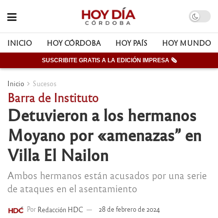
INICIO
HOY CÓRDOBA
HOY PAÍS
HOY MUNDO
SUSCRIBITE GRATIS A LA EDICIÓN IMPRESA 🗞
Inicio
Sucesos
Barra de Instituto
Detuvieron a los hermanos
Moyano por «amenazas” en
Villa El Nailon
Ambos hermanos están acusados por una serie
de ataques en el asentamiento
Por
Redacción HDC
28 de febrero de 2024