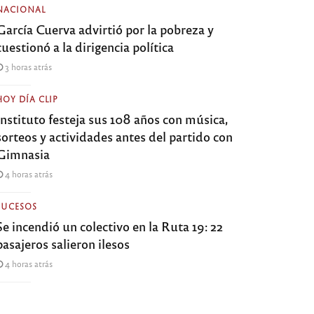
NACIONAL
García Cuerva advirtió por la pobreza y
cuestionó a la dirigencia política
3 horas atrás
HOY DÍA CLIP
Instituto festeja sus 108 años con música,
sorteos y actividades antes del partido con
Gimnasia
4 horas atrás
SUCESOS
Se incendió un colectivo en la Ruta 19: 22
pasajeros salieron ilesos
4 horas atrás