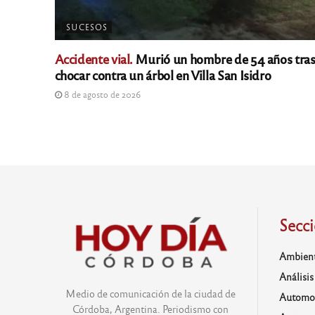
SUCESOS
Accidente vial.
Murió un hombre de 54 años tra
chocar contra un árbol en Villa San Isidro
8 de agosto de 2026
Secc
Ambien
Análisis
Medio de comunicación de la ciudad de
Automo
Córdoba, Argentina. Periodismo con