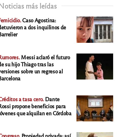
Noticias más leídas
Femicidio.
Caso Agostina:
detuvieron a dos inquilinos de
Barrelier
Rumores.
Messi aclaró el futuro
de su hijo Thiago tras las
versiones sobre un regreso al
Barcelona
Créditos a tasa cero.
Dante
Rossi propone beneficios para
jóvenes que alquilan en Córdoba
Congreso.
Propiedad privada: así