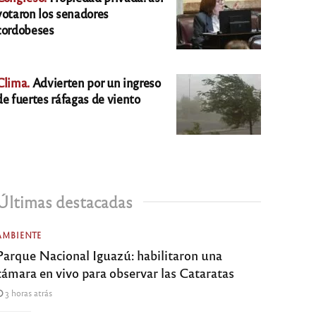
votaron los senadores
cordobeses
Clima.
Advierten por un ingreso
de fuertes ráfagas de viento
Últimas destacadas
AMBIENTE
Parque Nacional Iguazú: habilitaron una
cámara en vivo para observar las Cataratas
3 horas atrás