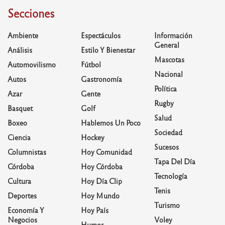
Secciones
Ambiente
Espectáculos
Información
General
Análisis
Estilo Y Bienestar
Mascotas
Automovilismo
Fútbol
Nacional
Autos
Gastronomía
Política
Azar
Gente
Rugby
Basquet
Golf
Salud
Boxeo
Hablemos Un Poco
Sociedad
Ciencia
Hockey
Sucesos
Columnistas
Hoy Comunidad
Tapa Del Día
Córdoba
Hoy Córdoba
Tecnología
Cultura
Hoy Día Clip
Tenis
Deportes
Hoy Mundo
Turismo
Economía Y
Hoy País
Negocios
Voley
Humor