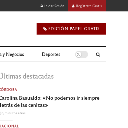
Iniciar Sesión
Regístrate Gratis
🗞️ EDICIÓN PAPEL GRATIS
a y Negocios
Deportes
Últimas destacadas
CÓRDOBA
Carolina Basualdo: «No podemos ir siempre
detrás de las cenizas»
3 minutos atrás
NACIONAL