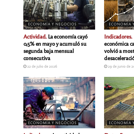
ECONOMÍA Y NEGOCIOS
ECONOMÍA 
Actividad.
La economía cayó
Indicadores.
0,5% en mayo y acumuló su
económica ca
segunda baja mensual
volvió a most
consecutiva
desaceleraci
22 de julio de 2026
29 de junio de 
ECONOMÍA Y NEGOCIOS
ECONOMÍA 