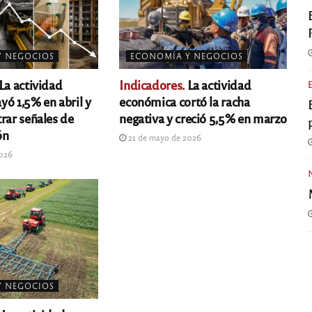
Y NEGOCIOS
ECONOMÍA Y NEGOCIOS
La actividad
Indicadores.
La actividad
yó 1,5% en abril y
económica cortó la racha
rar señales de
negativa y creció 5,5% en marzo
ón
21 de mayo de 2026
2026
Y NEGOCIOS