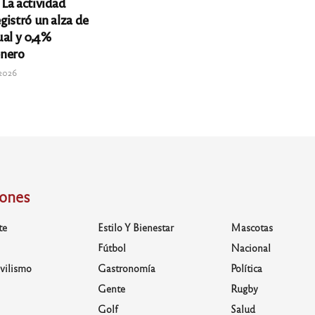
La actividad
gistró un alza de
ual y 0,4%
enero
 2026
iones
te
Estilo Y Bienestar
Mascotas
Fútbol
Nacional
vilismo
Gastronomía
Política
Gente
Rugby
Golf
Salud