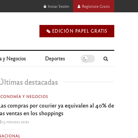
Iniciar Sesión
Regístrate Gratis
🗞️ EDICIÓN PAPEL GRATIS
a y Negocios
Deportes
Últimas destacadas
ECONOMÍA Y NEGOCIOS
Las compras por courier ya equivalen al 40% de
las ventas en los shoppings
13 minutos atrás
NACIONAL