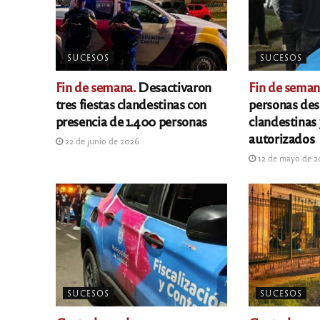
SUCESOS
SUCESOS
Fin de semana.
Desactivaron
Fin de seman
tres fiestas clandestinas con
personas desa
presencia de 1.400 personas
clandestinas
autorizados
22 de junio de 2026
12 de mayo de 
SUCESOS
SUCESOS