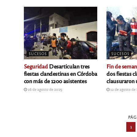
SUCESOS
SUCESOS
Seguridad
Desarticulan tres
Fin de seman
fiestas clandestinas en Córdoba
dos fiestas c
con más de 1200 asistentes
clausuraron
16 de agosto de 2025
12 de agosto de
PÁG
1