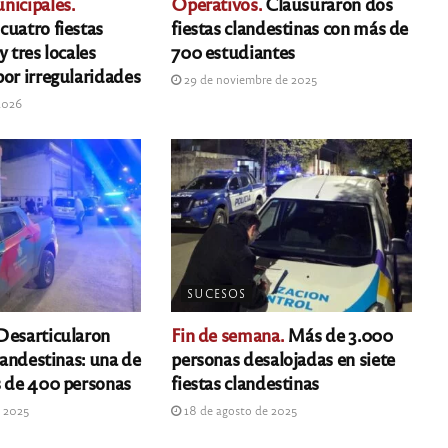
nicipales.
Operativos.
Clausuraron dos
cuatro fiestas
fiestas clandestinas con más de
y tres locales
700 estudiantes
por irregularidades
29 de noviembre de 2025
2026
SUCESOS
esarticularon
Fin de semana.
Más de 3.000
clandestinas: una de
personas desalojadas en siete
s de 400 personas
fiestas clandestinas
e 2025
18 de agosto de 2025