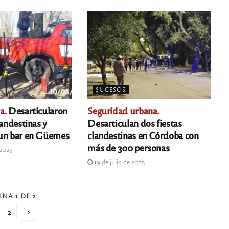
SUCESOS
a.
Desarticularon
Seguridad urbana.
landestinas y
Desarticulan dos fiestas
 un bar en Güemes
clandestinas en Córdoba con
más de 300 personas
 2025
19 de julio de 2025
INA 1 DE 2
2