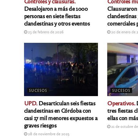
Controles y clausuras.
Controles mu
Desalojaron a más de 1000
Clausuraron 
personas en siete fiestas
clandestinas 
clandestinas y otros eventos
comerciales 
23 de febrero de 2026
20 de enero de 
SUCESOS
SUCESOS
UPD.
Desarticulan seis fiestas
Operativos.
D
clandestinas en Córdoba con
tres fiestas 
casi 17 mil menores expuestos a
ellas con má
graves riesgos
21 de octubre d
28 de noviembre de 2025