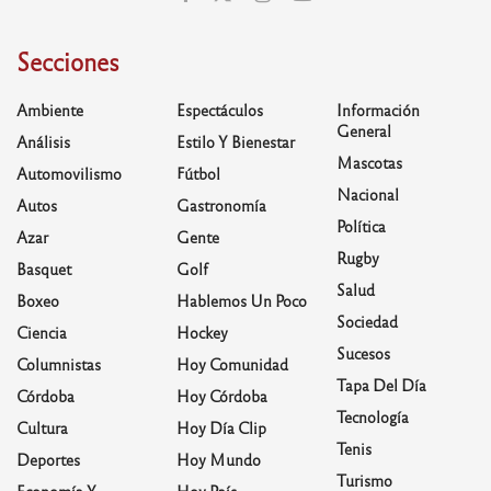
Secciones
Ambiente
Espectáculos
Información
General
Análisis
Estilo Y Bienestar
Mascotas
Automovilismo
Fútbol
Nacional
Autos
Gastronomía
Política
Azar
Gente
Rugby
Basquet
Golf
Salud
Boxeo
Hablemos Un Poco
Sociedad
Ciencia
Hockey
Sucesos
Columnistas
Hoy Comunidad
Tapa Del Día
Córdoba
Hoy Córdoba
Tecnología
Cultura
Hoy Día Clip
Tenis
Deportes
Hoy Mundo
Turismo
Economía Y
Hoy País