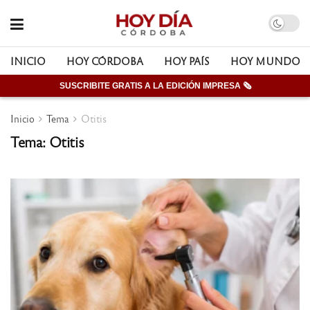
INICIO
HOY CÓRDOBA
HOY PAÍS
HOY MUNDO
SUSCRIBITE GRATIS A LA EDICIÓN IMPRESA 🗞
Inicio
Tema
Otitis
Tema: Otitis