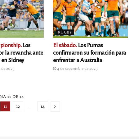
RUGBY
ionship.
Los
El sábado.
Los Pumas
r la revancha ante
confirmaron su formación para
s en Sidney
enfrentar a Australia
e de 2025
4 de septiembre de 2025
NA 11 DE 14
11
12
…
14