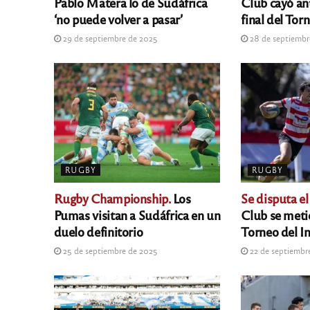
Pablo Matera lo de Sudáfrica
Club cayó an
‘no puede volver a pasar’
final del Tor
29 de septiembre de 2025
28 de septiembr
RUGBY
RUGBY
Rugby Championship.
Los
Se disputa el
Pumas visitan a Sudáfrica en un
Club se metió
duelo definitorio
Torneo del In
25 de septiembre de 2025
22 de septiembr