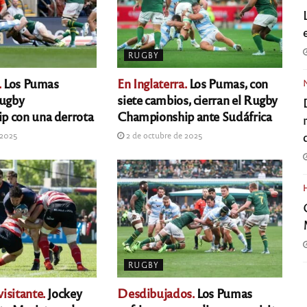
RUGBY
.
Los Pumas
En Inglaterra.
Los Pumas, con
Rugby
siete cambios, cierran el Rugby
p con una derrota
Championship ante Sudáfrica
 2025
2 de octubre de 2025
RUGBY
isitante.
Jockey
Desdibujados.
Los Pumas