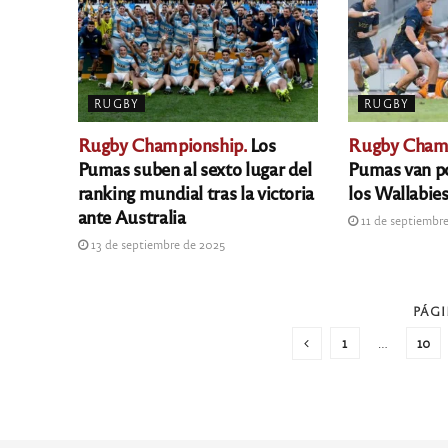
RUGBY
RUGBY
Rugby Championship.
Los
Rugby Champ
Pumas suben al sexto lugar del
Pumas van po
ranking mundial tras la victoria
los Wallabie
ante Australia
11 de septiembr
13 de septiembre de 2025
PÁGI
1
…
10