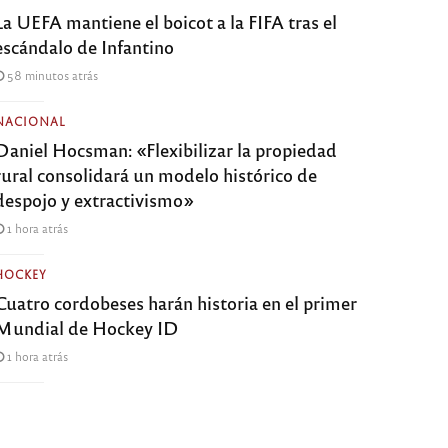
La UEFA mantiene el boicot a la FIFA tras el
escándalo de Infantino
58 minutos atrás
NACIONAL
Daniel Hocsman: «Flexibilizar la propiedad
rural consolidará un modelo histórico de
despojo y extractivismo»
1 hora atrás
HOCKEY
Cuatro cordobeses harán historia en el primer
Mundial de Hockey ID
1 hora atrás