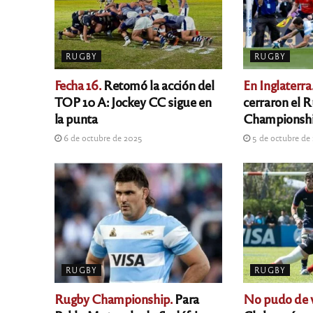
RUGBY
RUGBY
Fecha 16.
Retomó la acción del
En Inglaterra
TOP 10 A: Jockey CC sigue en
cerraron el 
la punta
Championshi
6 de octubre de 2025
5 de octubre de
RUGBY
RUGBY
Rugby Championship.
Para
No pudo de v