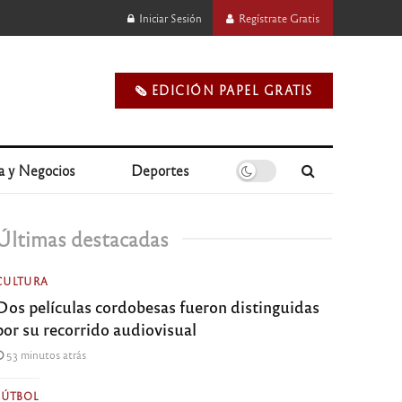
Iniciar Sesión
Regístrate Gratis
🗞️ EDICIÓN PAPEL GRATIS
a y Negocios
Deportes
Últimas destacadas
CULTURA
Dos películas cordobesas fueron distinguidas
por su recorrido audiovisual
53 minutos atrás
FÚTBOL