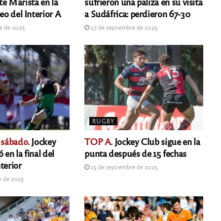
te Marista en la
sufrieron una paliza en su visita
neo del Interior A
a Sudáfrica: perdieron 67-30
e de 2025
27 de septiembre de 2025
RUGBY
 sábado.
Jockey
TOP A.
Jockey Club sigue en la
 en la final del
punta después de 15 fechas
terior
15 de septiembre de 2025
e de 2025