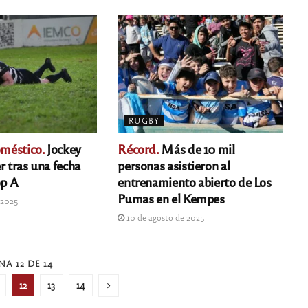
RUGBY
méstico.
Jockey
Récord.
Más de 10 mil
r tras una fecha
personas asistieron al
op A
entrenamiento abierto de Los
Pumas en el Kempes
 2025
10 de agosto de 2025
NA 12 DE 14
12
13
14