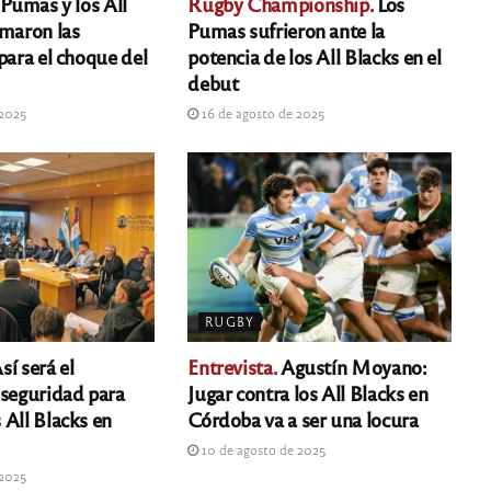
Pumas y los All
Rugby Championship.
Los
rmaron las
Pumas sufrieron ante la
para el choque del
potencia de los All Blacks en el
debut
 2025
16 de agosto de 2025
RUGBY
sí será el
Entrevista.
Agustín Moyano:
 seguridad para
Jugar contra los All Blacks en
 All Blacks en
Córdoba va a ser una locura
10 de agosto de 2025
 2025