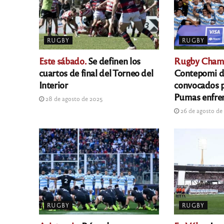
RUGBY
RUGBY
Este sábado.
Se definen los
Rugby Champ
cuartos de final del Torneo del
Contepomi de
Interior
convocados p
Pumas enfren
28 de agosto de 2025
26 de agosto de
RUGBY
RUGBY