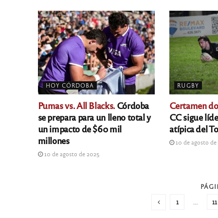
HOY CÓRDOBA
RUGBY
Pumas vs. All Blacks.
Córdoba
Certamen do
se prepara para un lleno total y
CC sigue líde
un impacto de $60 mil
atípica del T
millones
10 de agosto de
10 de agosto de 2025
PÁGI
1
…
11