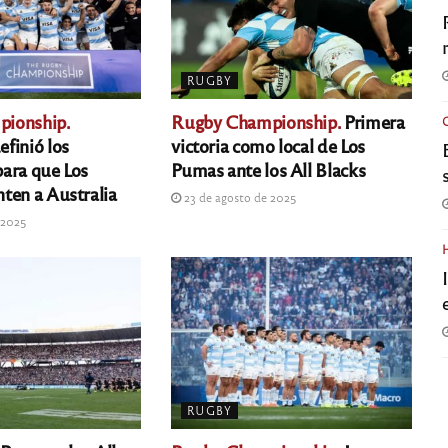
RUGBY
ionship.
Rugby Championship.
Primera
finió los
victoria como local de Los
ara que Los
Pumas ante los All Blacks
ten a Australia
23 de agosto de 2025
 2025
RUGBY