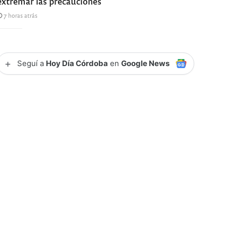
extremar las precauciones
7 horas atrás
+
Seguí a
Hoy Día Córdoba
en
Google News