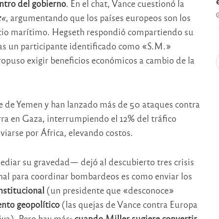
ntro del gobierno
. En el chat, Vance cuestionó la
z
«
, argumentando que los países europeos son los
rcio marítimo. Hegseth respondió compartiendo su
as un participante identificado como «S.M.»
opuso exigir beneficios económicos a cambio de la
rte de Yemen y han lanzado más de 50 ataques contra
rra en Gaza, interrumpiendo el 12% del tráfico
viarse por África, elevando costos.
diar su gravedad— dejó al descubierto tres crisis
nal para coordinar bombardeos es como enviar los
nstitucional
(un presidente que «desconoce»
nto geopolítico
(las quejas de Vance contra Europa
va). Pero hay más:
cuando Miller sugiere convertir