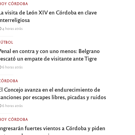
HOY CÓRDOBA
La visita de León XIV en Córdoba en clave
interreligiosa
4 horas atrás
FÚTBOL
Penal en contra y con uno menos: Belgrano
rescató un empate de visitante ante Tigre
6 horas atrás
CÓRDOBA
El Concejo avanza en el endurecimiento de
sanciones por escapes libres, picadas y ruidos
6 horas atrás
HOY CÓRDOBA
Ingresarán fuertes vientos a Córdoba y piden