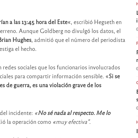
an a las 13:45 hora del Este
«, escribió Hegseth en
terreno. Aunque Goldberg no divulgó los datos, el
Brian Hughes
, admitió que el número del periodista
stiga el hecho.
 redes sociales que los funcionarios involucrados
iciales para compartir información sensible. «
Si se
s de guerra, es una violación grave de los
del incidente:
«
No s
é
nada al respecto. Me lo
dió la operación como
«muy efectiva
”
.