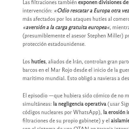
Las filtraciones también
exponen divisiones de
intervención:
«
Odio rescatar a Europa otra ve
más afectados por los ataques hutíes al come
«
aversi
ón a la carga gratuita europea
«
, mientr
(presumiblemente el asesor Stephen Miller) pr
protección estadounidense.
Los
hutíes
, aliados de Irán, controlan gran pa
barcos en el Mar Rojo desde el inicio de la gue
marítimo mundial. Esto obligó a navieras a des
El episodio —que hubiera sido cómico de no me
simultáneas:
la negligencia operativa
(usar Sig
códigos nucleares por WhatsApp),
la erosión i
filtraciones de su propio gabinete) y el
aislamie
son el síntoma de una OTAN en terapia intensi