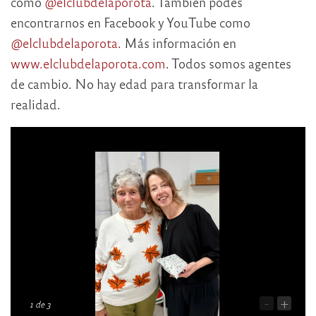
como
@elclubdelaporota
. También podés
encontrarnos en Facebook y YouTube como
@elclubdelaporota.
Más información en
www.elclubdelaporota.com
. Todos somos agentes
de cambio. No hay edad para transformar la
realidad.
-
+
1
de 3