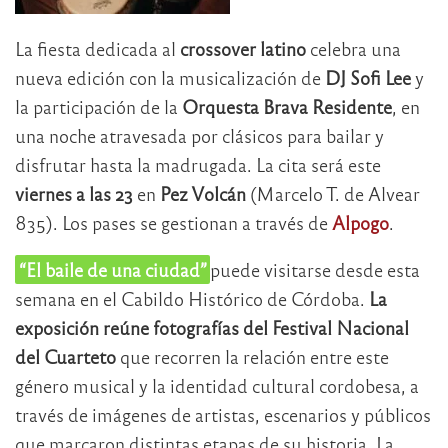
La fiesta dedicada al
crossover latino
celebra una
nueva edición con la musicalización de
DJ Sofi Lee
y
la participación de la
Orquesta Brava Residente
, en
una noche atravesada por clásicos para bailar y
disfrutar hasta la madrugada. La cita será este
viernes a las 23
en
Pez Volcán
(Marcelo T. de Alvear
835). Los pases se gestionan a través de
Alpogo
.
“El baile de una ciudad”
puede visitarse desde esta
semana en el Cabildo Histórico de Córdoba.
La
exposición reúne fotografías del Festival Nacional
del Cuarteto
que recorren la relación entre este
género musical y la identidad cultural cordobesa, a
través de imágenes de artistas, escenarios y públicos
que marcaron distintas etapas de su historia. La