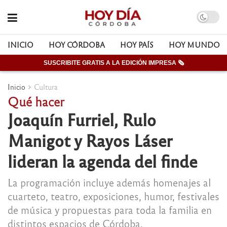
INICIO
HOY CÓRDOBA
HOY PAÍS
HOY MUNDO
SUSCRIBITE GRATIS A LA EDICIÓN IMPRESA 🗞
Inicio
Cultura
Qué hacer
Joaquín Furriel, Rulo
Manigot y Rayos Láser
lideran la agenda del finde
La programación incluye además homenajes al
cuarteto, teatro, exposiciones, humor, festivales
de música y propuestas para toda la familia en
distintos espacios de Córdoba.