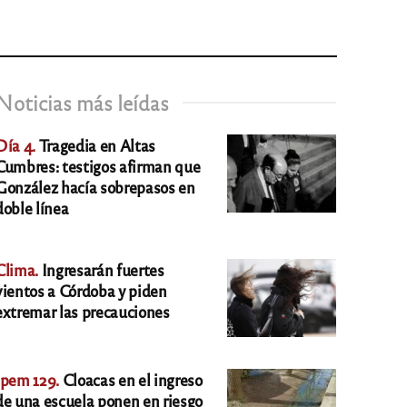
Noticias más leídas
Día 4.
Tragedia en Altas
Cumbres: testigos afirman que
González hacía sobrepasos en
doble línea
Clima.
Ingresarán fuertes
vientos a Córdoba y piden
extremar las precauciones
Ipem 129.
Cloacas en el ingreso
de una escuela ponen en riesgo