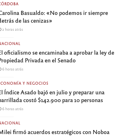
CÓRDOBA
Carolina Basualdo: «No podemos ir siempre
detrás de las cenizas»
2 horas atrás
NACIONAL
El oficialismo se encaminaba a aprobar la ley de
Propiedad Privada en el Senado
6 horas atrás
ECONOMÍA Y NEGOCIOS
El Índice Asado bajó en julio y preparar una
parrillada costó $142.900 para 10 personas
6 horas atrás
NACIONAL
Milei firmó acuerdos estratégicos con Noboa