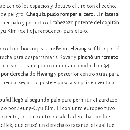
e achicó los espacios y detuvo el tiro con el pecho.
 de peligro,
Chequia pudo romper el cero.
Un
lateral
rimer palo y permitió el
cabezazo potente del capitán
 Kim -de floja respuesta- para el 1-0.
ndo el mediocampista
In-Beom Hwang
se filtró por el
erecha para desparramar a Kovar y
pinchó un remate
l elenco surcoreano pudo remontar cuando iban
34
 por derecha de Hwang
y posterior centro atrás para
imera al segundo poste y puso a su país en ventaja.
oufal llegó al segundo palo
para permitir el zurdazo
ido por Seung-Gyu Kim. El conjunto europeo tuvo
cuento, con un centro desde la derecha que fue
ilek, que cruzó un derechazo rasante, el cual fue