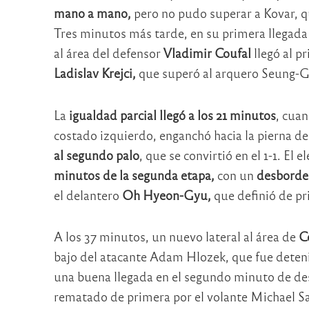
mano a mano,
pero no pudo superar a Kovar, qu
Tres minutos más tarde, en su primera llegada
al área del defensor
Vladimir Coufal
llegó al p
Ladislav Krejci,
que superó al arquero Seung-Gyu
La
igualdad parcial llegó a los 21 minutos
, cua
costado izquierdo, enganchó hacia la pierna d
al segundo palo
, que se convirtió en el 1-1. E
minutos de la segunda etapa,
con un
desborde
el delantero
Oh Hyeon-Gyu,
que definió de pr
A los 37 minutos, un nuevo lateral al área de
C
bajo del atacante Adam Hlozek, que fue deten
una buena llegada en el segundo minuto de des
rematado de primera por el volante Michael Sad