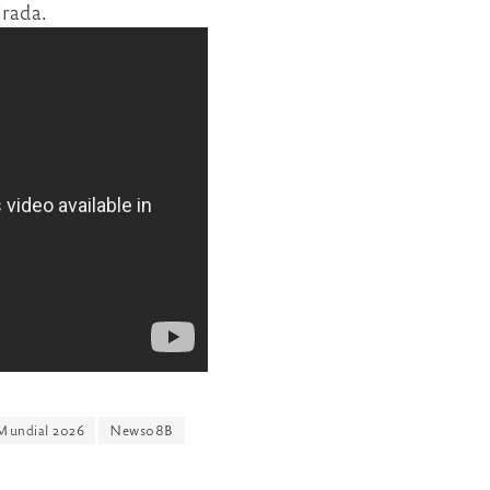
irada.
Mundial 2026
News08B