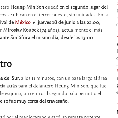
ntero
Heung-Min Son
quedó
en el segundo lugar del
os se ubican en el tercer puesto, sin unidades. En la
rival de
México
, el
jueves 18 de junio a las 22:00
,
r Miroslav Koubek
(74 años), actualmente el más
ante Sudáfrica el mismo día, desde las 13:00
tro
a del Sur,
a los 11 minutos, con un pase largo al área
acia atrás para el delantero Heung-Min Son, que fue
de esquina, un centro al segundo palo permitió el
e se fue muy cerca del travesaño.
zó por el mediocampo y sacó un remate potente