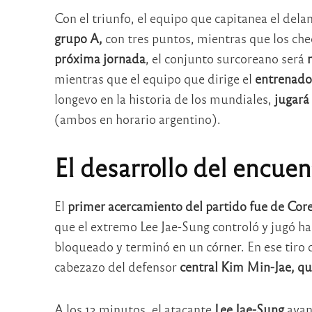
Con el triunfo, el equipo que capitanea el dela
grupo A,
con tres puntos, mientras que los chec
próxima jornada
, el conjunto surcoreano será
mientras que el equipo que dirige el
entrenado
longevo en la historia de los mundiales,
jugará 
(ambos en horario argentino).
El desarrollo del encuen
El
primer acercamiento del partido fue de Core
que el extremo Lee Jae-Sung controló y jugó h
bloqueado y terminó en un córner. En ese tiro 
cabezazo del defensor
central Kim Min-Jae, qu
A los 13 minutos, el atacante
Lee Jae-Sung
avan