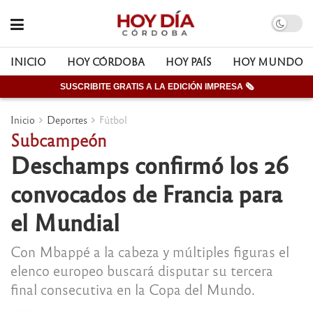
INICIO
HOY CÓRDOBA
HOY PAÍS
HOY MUNDO
SUSCRIBITE GRATIS A LA EDICIÓN IMPRESA 🗞
Inicio
Deportes
Fútbol
Subcampeón
Deschamps confirmó los 26
convocados de Francia para
el Mundial
Con Mbappé a la cabeza y múltiples figuras el
elenco europeo buscará disputar su tercera
final consecutiva en la Copa del Mundo.