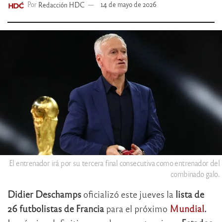
Por
Redacción HDC
14 de mayo de 2026
El entrenador irá por su tercera final consecutiva como entrenador del
combinado galo.
Didier Deschamps
oficializó este jueves la
lista de
26 futbolistas de Francia
para el próximo
Mundial
.