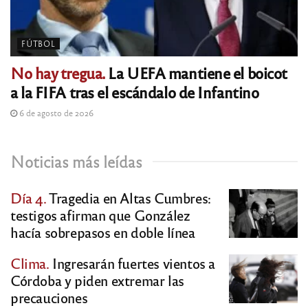
FÚTBOL
No hay tregua.
La UEFA mantiene el boicot
a la FIFA tras el escándalo de Infantino
6 de agosto de 2026
Noticias más leídas
Día 4.
Tragedia en Altas Cumbres:
testigos afirman que González
hacía sobrepasos en doble línea
Clima.
Ingresarán fuertes vientos a
Córdoba y piden extremar las
precauciones