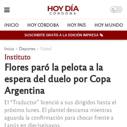
INICIO
HOY CÓRDOBA
HOY PAÍS
HOY MUNDO
SUSCRIBITE GRATIS A LA EDICIÓN IMPRESA 🗞
Inicio
Deportes
Fútbol
Instituto
Flores paró la pelota a la
espera del duelo por Copa
Argentina
El “Traductor” licenció a sus dirigidos hasta el
próximo lunes. El plantel descansa mientras
aguarda la confirmación para chocar frente a
Lanús en dieciseisavos.