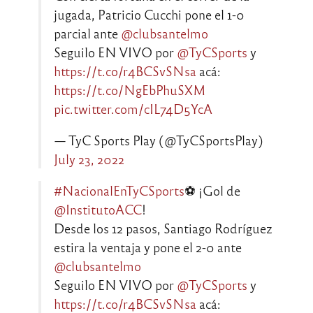
jugada, Patricio Cucchi pone el 1-0
parcial ante
@clubsantelmo
Seguilo EN VIVO por
@TyCSports
y
https://t.co/r4BCSvSNsa
acá:
https://t.co/NgEbPhuSXM
pic.twitter.com/cIL74D5YcA
— TyC Sports Play (@TyCSportsPlay)
July 23, 2022
#NacionalEnTyCSports
⚽ ¡Gol de
@InstitutoACC
!
Desde los 12 pasos, Santiago Rodríguez
estira la ventaja y pone el 2-0 ante
@clubsantelmo
Seguilo EN VIVO por
@TyCSports
y
https://t.co/r4BCSvSNsa
acá: